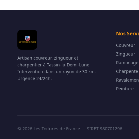
Nos Serv
Couvreur
Zingueur
Artisan couvreur, zingueur et
Ramonage
charpentier à Tassin-la-Demi-Lune.
Charpente
Intervention dans un rayon de 30 km.
Urgence 24/24h.
Ravalemen
Peinture
©
2026
Les Toitures de France — SIRET 980701296