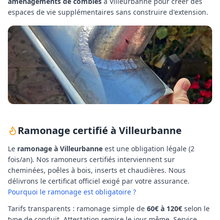
aménagements de combles
à
Villeurbanne
pour créer des
espaces de vie supplémentaires sans construire d'extension.
Ramonage certifié à
Villeurbanne
Le
ramonage à
Villeurbanne
est une obligation légale (2
fois/an). Nos ramoneurs certifiés interviennent sur
cheminées, poêles à bois, inserts et chaudières. Nous
délivrons le certificat officiel exigé par votre assurance.
Pourquoi le ramonage est obligatoire ?
Tarifs transparents : ramonage simple de
60€ à 120€
selon le
type de conduit. Attestation remise le jour même. Service