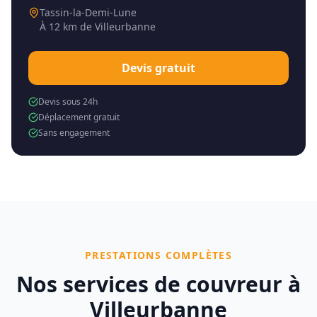
Tassin-la-Demi-Lune
À
12 km
de
Villeurbanne
Devis gratuit
Devis sous 24h
Déplacement gratuit
Sans engagement
PRESTATIONS COMPLÈTES
Nos services de couvreur à
Villeurbanne