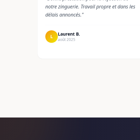
notre zinguerie. Travail propre et dans les
délais annoncés.
"
Laurent B.
L
août 2025