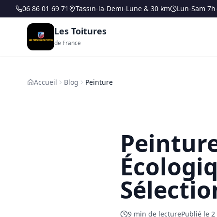
06 86 01 69 71
Tassin-la-Demi-Lune & 30 km
Lun-Sam 7h
Les Toitures
de France
Accueil
Blog
Peinture
Peinture
Écologiq
Sélectio
9
min de lecture
Publié le
2