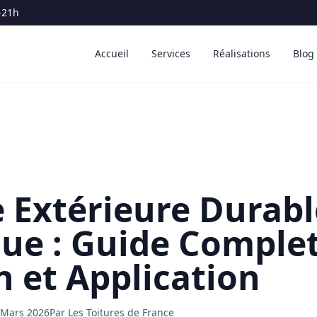
-21h
Accueil
Services
Réalisations
Blog
 Extérieure Durabl
ue : Guide Comple
n et Application
 Mars 2026
Par Les Toitures de France