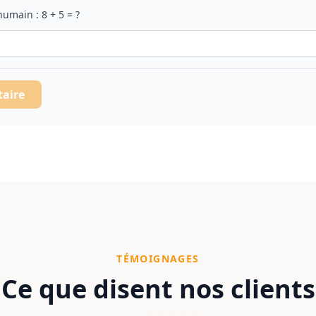
 humain :
8
+
5
= ?
taire
TÉMOIGNAGES
Ce que disent nos clients