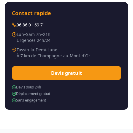
Contact rapide
06 86 01 69 71
Lun–Sam 7h–21h
Urgences 24h/24
Tassin-la-Demi-Lune
À
7 km
de
Champagne-au-Mont-d'Or
Devis gratuit
Devis sous 24h
Déplacement gratuit
Sans engagement