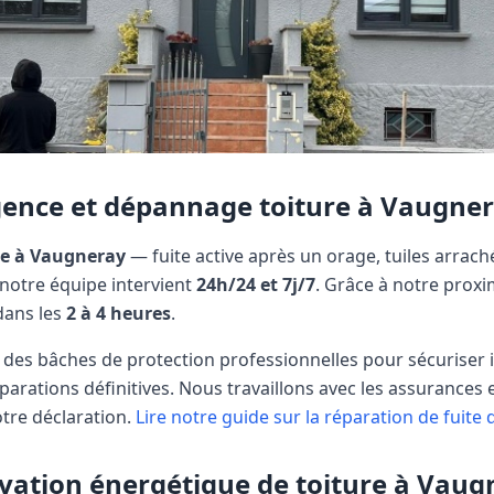
gence et dépannage toiture à
Vaugner
re à
Vaugneray
— fuite active après un orage, tuiles arrachée
notre équipe intervient
24h/24 et 7j/7
. Grâce à notre proxim
dans les
2 à 4 heures
.
 des bâches de protection professionnelles pour sécurise
parations définitives. Nous travaillons avec les assurances 
otre déclaration.
Lire notre guide sur la réparation de fuite 
ovation énergétique de toiture à
Vaug