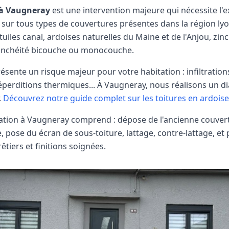
 à
Vaugneray
est une intervention majeure qui nécessite l'
 sur tous types de couvertures présentes dans la région lyon
tuiles canal, ardoises naturelles du Maine et de l'Anjou, zinc
tanchéité bicouche ou monocouche.
sente un risque majeur pour votre habitation : infiltrations
éperditions thermiques... À
Vaugneray
, nous réalisons un d
.
Découvrez notre guide complet sur les toitures en ardoise
ation à
Vaugneray
comprend : dépose de l'ancienne couvert
, pose du écran de sous-toiture, lattage, contre-lattage, et 
êtiers et finitions soignées.