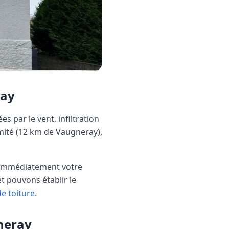
ay
s par le vent, infiltration
ité (
12 km
de
Vaugneray
),
r immédiatement votre
et pouvons établir le
de toiture
.
neray