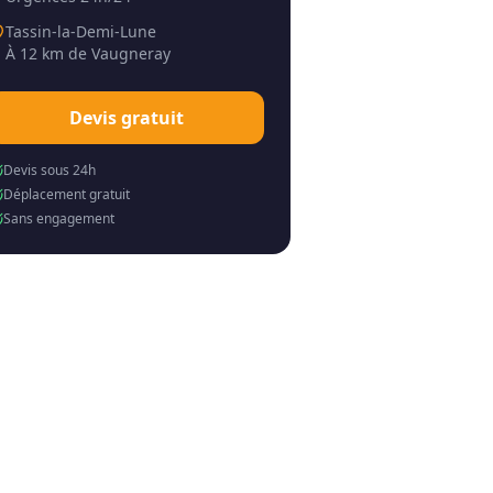
Tassin-la-Demi-Lune
À
12 km
de
Vaugneray
Devis gratuit
Devis sous 24h
Déplacement gratuit
Sans engagement