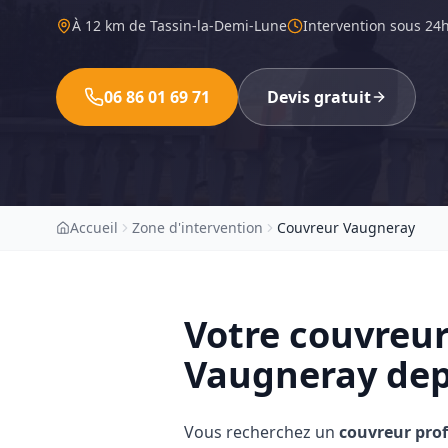
À
12 km
de Tassin-la-Demi-Lune
Intervention sous 24
06 86 01 69 71
Devis gratuit
Accueil
Zone d'intervention
Couvreur Vaugneray
Votre couvreur
Vaugneray
dep
Vous recherchez un
couvreur pro