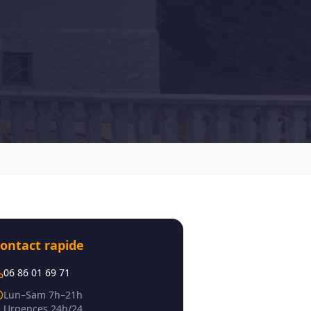
ontact rapide
06 86 01 69 71
Lun–Sam 7h–21h
Urgences 24h/24