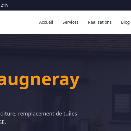
-21h
Accueil
Services
Réalisations
Blog
augneray
toiture, remplacement de tuiles
GE.